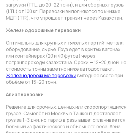
загрузки (FTL, до 20–22 тонн), и для сборных грузов
(LTL) от 100 кг. Перевозки выполняются по книжке
МДП (TIR), что упрощает транзит через Казахстан.
Железнодорожные перевозки
Оптимальны для крупных и тяжёлых партий: металл,
оборудование, сырьё. Груз едет в крытых вагонах
или контейнерах (20 и 40 футов) через
погранпереходы Казахстана. Сроки — 12–20 дней, но
стоимость тонны заметно ниже автодоставки.
Железнодорожные перевозки
выгоднее всего при
объёме от 15–20 тонн.
Авиаперевозки
Решение для срочных, ценных или скоропортящихся
грузов. Самолёт из Москвы в Ташкент доставляет
груз за 1–3 дня, но тариф в разы выше: оплачивается
больший из фактического и объёмного веса. Авиа