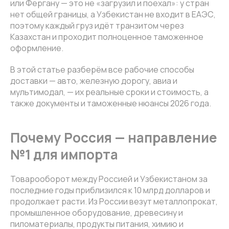
или Фергану — это не «загрузил и поехал»: у стран
нет общей границы, а Узбекистан не входит в ЕАЭС,
поэтому каждый груз идёт транзитом через
Казахстан и проходит полноценное таможенное
оформление.
В этой статье разберём все рабочие способы
доставки — авто, железную дорогу, авиа и
мультимодал, — их реальные сроки и стоимость, а
также документы и таможенные нюансы 2026 года.
Почему Россия — направление
№1 для импорта
Товарооборот между Россией и Узбекистаном за
последние годы приблизился к 10 млрд долларов и
продолжает расти. Из России везут металлопрокат,
промышленное оборудование, древесину и
пиломатериалы, продукты питания, химию и