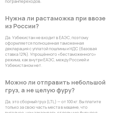
погранпереходов.
Нужна ли растаможка при ввозе
из России?
Да. Узбекистан не входит в ЕАЭС, поэтому
оформляется полноценная таможенная
декларация с уплатой пошлины и НДС (базовая
ставка 12%). Упрощённого «бестаможенного»
режима, как внутри ЕАЭС, между Россией и
Узбекистаном нет.
Можно ли отправить небольшой
груз, а не целую фуру?
Да, это сборный груз (LTL) — от 100 кг. Вы платите
только за свою часть места в машине, что
выгоднее, чем заказывать отдельную фуру под