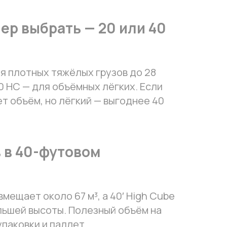
ер выбрать — 20 или 40
я плотных тяжёлых грузов до 28
0 HC — для объёмных лёгких. Если
т объём, но лёгкий — выгоднее 40
 в 40-футовом
вмещает около 67 м³, а 40′ High Cube
ольшей высоты. Полезный объём на
упаковки и паллет.