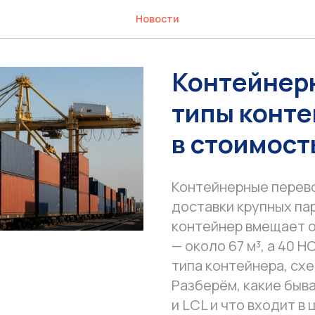
Новости
Контейнер
типы конте
в стоимост
Контейнерные перев
доставки крупных па
контейнер вмещает ок
— около 67 м³, а 40 H
типа контейнера, схе
Разберём, какие быв
и LCL и что входит в 