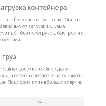
загрузка контейнера
ner Load) весь контейнер ваш. Оплата
зависимо от загрузки. Схема
груз идёт без перегрузок, быстрее и с
реждения.
 груз
ontainer Load) контейнер делят
лей, а оплата считается за кубометр
ьше. Подходит для небольших партий
LCL