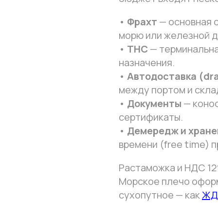
•
Фрахт
— основная с
морю или железной д
•
THC
— терминальна
назначения.
•
Автодоставка (dr
между портом и скла
•
Документы
— конос
сертификаты.
•
Демередж и хране
времени (free time) 
Растаможка и НДС 12
Морское плечо офор
сухопутное — как
ЖД