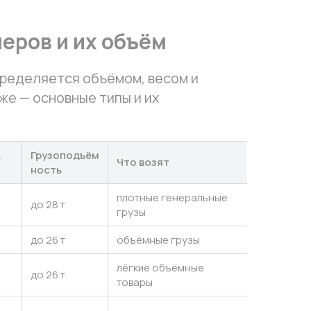
еров и их объём
ределяется объёмом, весом и
же — основные типы и их
.
Грузоподъём
Что возят
ность
плотные генеральные
до 28 т
грузы
до 26 т
объёмные грузы
лёгкие объёмные
до 26 т
товары