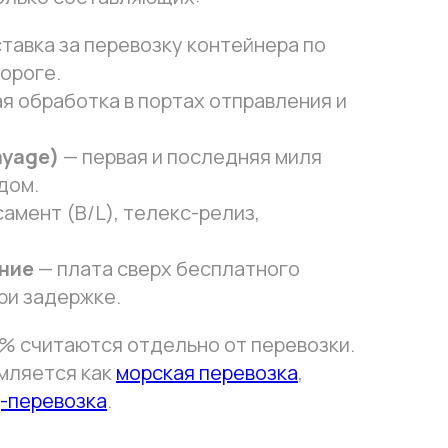
тавка за перевозку контейнера по
ороге.
я обработка в портах отправления и
ayage)
— первая и последняя миля
дом.
амент (B/L), телекс-релиз,
ние
— плата сверх бесплатного
при задержке.
% считаются отдельно от перевозки.
мляется как
морская перевозка
,
-перевозка
.