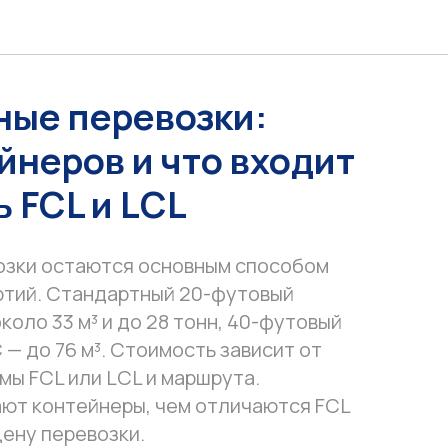
ные перевозки:
йнеров и что входит
ь FCL и LCL
озки остаются основным способом
ртий. Стандартный 20-футовый
оло 33 м³ и до 28 тонн, 40-футовый
C — до 76 м³. Стоимость зависит от
мы FCL или LCL и маршрута.
ают контейнеры, чем отличаются FCL
цену перевозки.