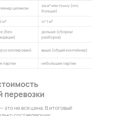
за м³ или тонну (что
тейнер целиком
больше)
5 м³
от 1 м³
е (без
дольше (сборка/
идации)
разборка)
груз изолирован)
выше (общий контейнер)
е партии
небольшие партии
 стоимость
й перевозки
— это не вся цена. В итоговый
олько составляющих: