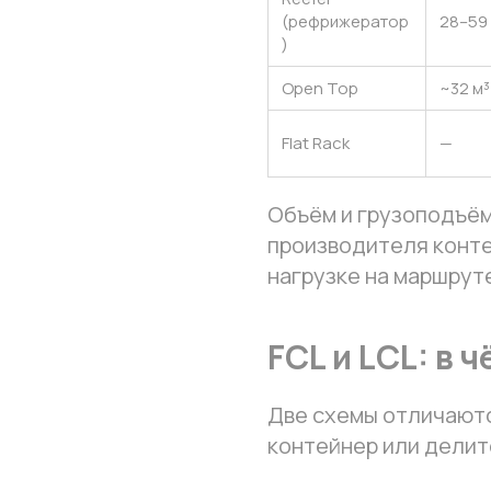
(рефрижератор
28–59
)
Open Top
~32 м³
Flat Rack
—
Объём и грузоподъём
производителя конте
нагрузке на маршрут
FCL и LCL: в 
Две схемы отличаютс
контейнер или делит