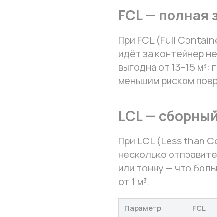
FCL — полная 
При FCL (Full Contai
идёт за контейнер не
выгодна от 13–15 м³: 
меньшим риском пов
LCL — сборный
При LCL (Less than C
несколько отправите
или тонну — что бол
от 1 м³.
Параметр
FCL