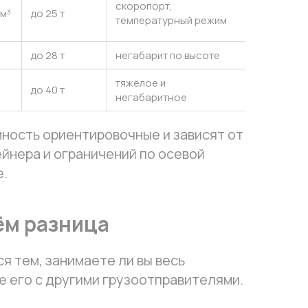
скоропорт,
 м³
до 25 т
температурный режим
до 28 т
негабарит по высоте
тяжёлое и
до 40 т
негабаритное
ность ориентировочные и зависят от
йнера и ограничений по осевой
е.
чём разница
я тем, занимаете ли вы весь
е его с другими грузоотправителями.