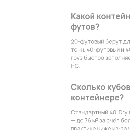
Какой контейн
футов?
20-футовый берут дл
тонн, 40-футовый и 4
груз быстро заполняе
HC.
Сколько кубов
контейнере?
Стандартный 40′ Dry 
— до 76 м³ за счёт б
практике ниже из-за 