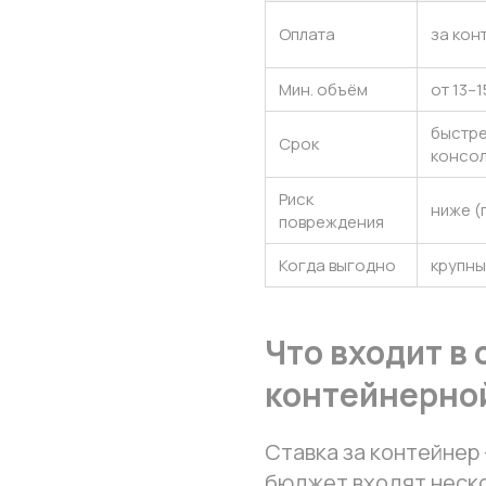
Оплата
за кон
Мин. объём
от 13–1
быстре
Срок
консол
Риск
ниже (
повреждения
Когда выгодно
крупны
Что входит в
контейнерно
Ставка за контейнер 
бюджет входят неск