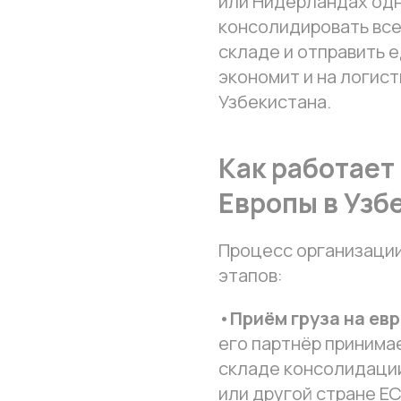
или Нидерландах од
консолидировать все
складе и отправить 
экономит и на логист
Узбекистана.
Как работает
Европы в Узб
Процесс организации
этапов:
•
Приём груза на ев
его партнёр принимае
складе консолидации
или другой стране ЕС