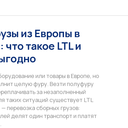
узы из Европы в
 что такое LTL и
выгодно
борудование или товары в Европе, но
олнит целую фуру. Везти полуфуру
ереплачивать за незаполненный
ля таких ситуаций существует LTL
) — перевозка сборных грузов:
лей делят один транспорт и платят
.