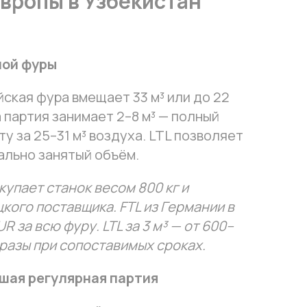
Европы в Узбекистан
ной фуры
ская фура вмещает 33 м³ или до 22
а партия занимает 2–8 м³ — полный
у за 25–31 м³ воздуха. LTL позволяет
ально занятый объём.
упает станок весом 800 кг и
кого поставщика. FTL из Германии в
R за всю фуру. LTL за 3 м³ — от 600–
 разы при сопоставимых сроках.
шая регулярная партия