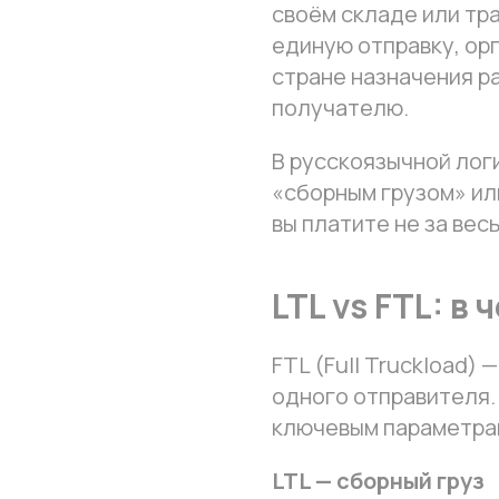
своём складе или тр
единую отправку, орг
стране назначения р
получателю.
В русскоязычной лог
«сборным грузом» ил
вы платите не за весь
LTL vs FTL: в
FTL (Full Truckload) 
одного отправителя.
ключевым параметра
LTL — сборный груз