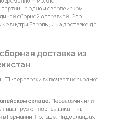
новременно — можно
 партии на одном европейском
единой сборной отправкой. Это
ике внутри Европы, и на доставке до
 сборная доставка из
екистан
 LTL-перевозки включает несколько
ропейском складе.
Перевозчик или
т ваш груз от поставщика — на
 в Германии, Польше, Нидерландах
.