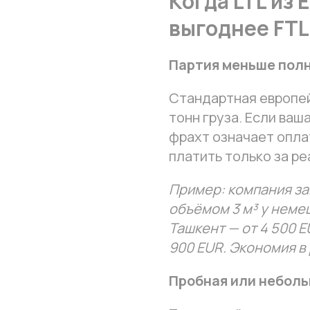
Когда LTL из 
выгоднее FTL
Партия меньше пол
Стандартная европей
тонн груза. Если ваш
фрахт означает оплат
платить только за ре
Пример: компания зак
объёмом 3 м³ у немец
Ташкент — от 4 500 EU
900 EUR. Экономия в
Пробная или неболь