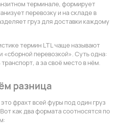
анзитном терминале, формирует
анизует перевозку и на складе в
азделяет груз для доставки каждому
истике термин LTL чаще называют
и «сборной перевозкой». Суть одна:
 транспорт, а за своё место в нём.
 чём разница
— это фрахт всей фуры под один груз
 Вот как два формата соотносятся по
м: