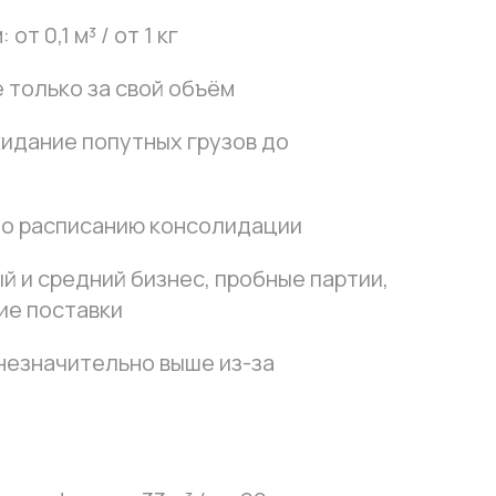
т 0,1 м³ / от 1 кг
 только за свой объём
идание попутных грузов до
по расписанию консолидации
й и средний бизнес, пробные партии,
ие поставки
незначительно выше из-за