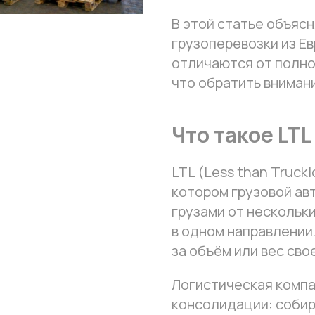
В этой статье объяс
грузоперевозки из Ев
отличаются от полног
что обратить внимани
Что такое LTL
LTL (Less than Truck
котором грузовой ав
грузами от нескольк
в одном направлении
за объём или вес свое
Логистическая компа
консолидации: собир