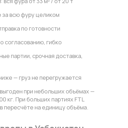
вся фура от 33 м³ / от 20 т
 за всю фуру целиком
тправка по готовности
по согласованию, гибко
ные партии, срочная доставка,
ниже — груз не перегружается
 выгоден при небольших объёмах —
000 кг. При больших партиях FTL
в пересчёте на единицу объёма.