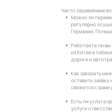
Часто задаваемые во
Можно ли перевез
регулярно осуще
Германии, Польши
Работаете ли вы 
из Китая в Узбек
дороге и автотр
Как заказать ме
оставить заявку н
свяжется с вами 
Есть ли услуга х
услуги ответств