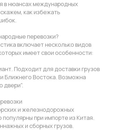
ся в нюансах международных
сскажем, как избежать
шибок.
народные перевозки?
стика включает несколько видов
 которых имеет свои особенности:
иант. Подходит для доставки грузов
ы и Ближнего Востока. Возможна
о двери".
еревозки
орских и железнодорожных
 популярны при импорте из Китая.
ннажных и сборных грузов.