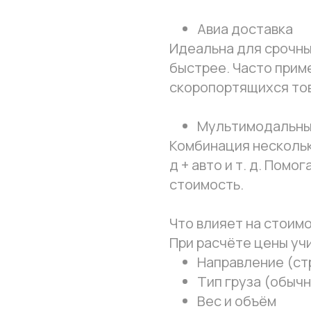
Авиа доставка
Идеальна для срочны
быстрее. Часто прим
скоропортящихся то
Мультимодальны
Комбинация нескольки
д + авто и т. д. Помо
стоимость.
Что влияет на стоим
При расчёте цены уч
Направление (ст
Тип груза (обычн
Вес и объём