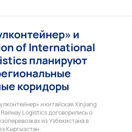
улконтейнер» и
on of International
istics планируют
региональные
ные коридоры
улконтейнер» и китайская Xinjiang
l Railway Logistics договорились о
зоперевозках из Узбекистана в
ез Кыргызстан.