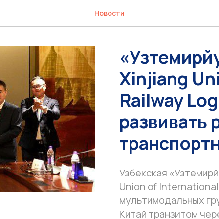
Новости
«Узтемирй
Xinjiang Uni
Railway Log
развивать 
транспорт
Узбекская «Узтемирй
Union of Internationa
мультимодальных гру
Китай транзитом чер