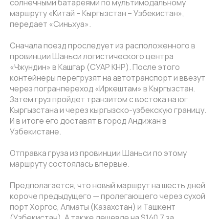
солнечными батареями по мультимодальному
маршруту «Китай – Кыргызстан – Узбекистан»,
передает «Синьхуа».
Сначала поезд проследует из расположенного в
провинции Шаньси логистического центра
«Чжундин» в Кашгар (СУАР КНР). После этого
контейнеры перегрузят на автотранспорт и ввезут
через погранпереход «Иркештам» в Кыргызстан.
Затем груз пройдет транзитом с востока на юг
Кыргызстана и через кыргызско-узбекскую границу.
И в итоге его доставят в город Андижан в
Узбекистане.
Отправка груза из провинции Шаньси по этому
маршруту состоялась впервые.
Предполагается, что новый маршрут на шесть дней
короче предыдущего — пролегающего через сухой
порт Хоргос, Алматы (Казахстан) и Ташкент
(Узбекистан). А также дешевле на $140,7 за