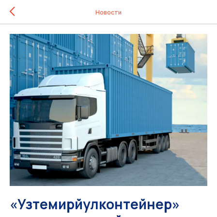
Новости
«Узтемирйулконтейнер»