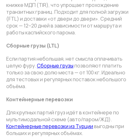
книжке МДП (TIR), что упрощает прохождение
транзитных границ. Подходит для полной загрузки
(FTL) и доставки «от двери до двери». Средний
срок — 12–20 дней в зависимости от маршрута и
работы каспийского парома.
Сборные грузы (LTL)
Если партия небольшая, нет смысла оплачивать
целую фуру.
Сборные грузы
позволяют платить
только за свою долю места — от 100 кг. Идеально
для тестовых и регулярных поставок небольшого
объёма.
Контейнерные перевозки
Для крупных партий груз идёт в контейнере по
мультимодальной схеме (авто/паром/ЖД).
Контейнерные перевозки из Турции
выгодны при
больших и регулярных объёмах.