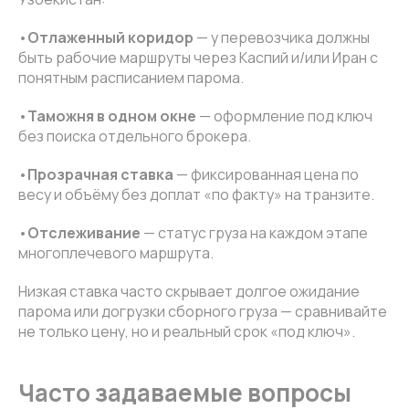
•
Отлаженный коридор
— у перевозчика должны
быть рабочие маршруты через Каспий и/или Иран с
понятным расписанием парома.
•
Таможня в одном окне
— оформление под ключ
без поиска отдельного брокера.
•
Прозрачная ставка
— фиксированная цена по
весу и объёму без доплат «по факту» на транзите.
•
Отслеживание
— статус груза на каждом этапе
многоплечевого маршрута.
Низкая ставка часто скрывает долгое ожидание
парома или догрузки сборного груза — сравнивайте
не только цену, но и реальный срок «под ключ».
Часто задаваемые вопросы