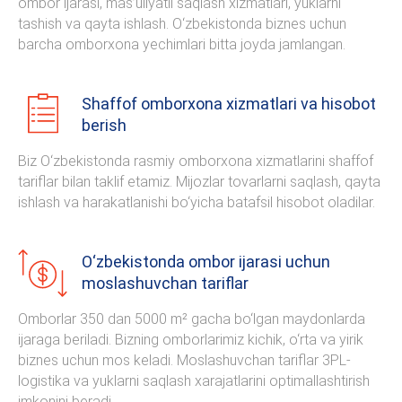
ombor ijarasi, mas’uliyatli saqlash xizmatlari, yuklarni
tashish va qayta ishlash. O‘zbekistonda biznes uchun
barcha omborxona yechimlari bitta joyda jamlangan.
Shaffof omborxona xizmatlari va hisobot
berish
Biz O‘zbekistonda rasmiy omborxona xizmatlarini shaffof
tariflar bilan taklif etamiz. Mijozlar tovarlarni saqlash, qayta
ishlash va harakatlanishi bo‘yicha batafsil hisobot oladilar.
O‘zbekistonda ombor ijarasi uchun
moslashuvchan tariflar
Omborlar 350 dan 5000 m² gacha bo‘lgan maydonlarda
ijaraga beriladi. Bizning omborlarimiz kichik, o‘rta va yirik
biznes uchun mos keladi. Moslashuvchan tariflar 3PL-
logistika va yuklarni saqlash xarajatlarini optimallashtirish
imkonini beradi.