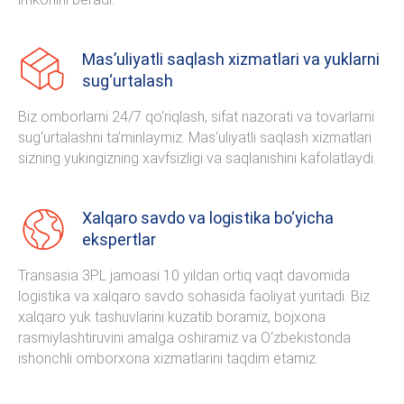
Mas’uliyatli saqlash xizmatlari va yuklarni
sug‘urtalash
Biz omborlarni 24/7 qo‘riqlash, sifat nazorati va tovarlarni
sug‘urtalashni ta’minlaymiz. Mas’uliyatli saqlash xizmatlari
sizning yukingizning xavfsizligi va saqlanishini kafolatlaydi.
Xalqaro savdo va logistika bo‘yicha
ekspertlar
Transasia 3PL jamoasi 10 yildan ortiq vaqt davomida
logistika va xalqaro savdo sohasida faoliyat yuritadi. Biz
xalqaro yuk tashuvlarini kuzatib boramiz, bojxona
rasmiylashtiruvini amalga oshiramiz va O‘zbekistonda
ishonchli omborxona xizmatlarini taqdim etamiz.