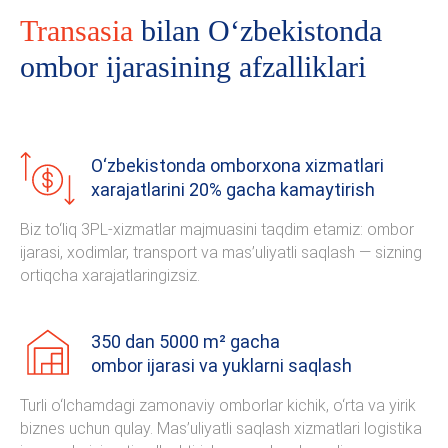
Transasia
bilan O‘zbekistonda
ombor ijarasining afzalliklari
O‘zbekistonda omborxona xizmatlari
xarajatlarini 20% gacha kamaytirish
Biz to‘liq 3PL-xizmatlar majmuasini taqdim etamiz: ombor
ijarasi, xodimlar, transport va mas’uliyatli saqlash — sizning
ortiqcha xarajatlaringizsiz.
350 dan 5000 m² gacha
ombor ijarasi va yuklarni saqlash
Turli o‘lchamdagi zamonaviy omborlar kichik, o‘rta va yirik
biznes uchun qulay. Mas’uliyatli saqlash xizmatlari logistika