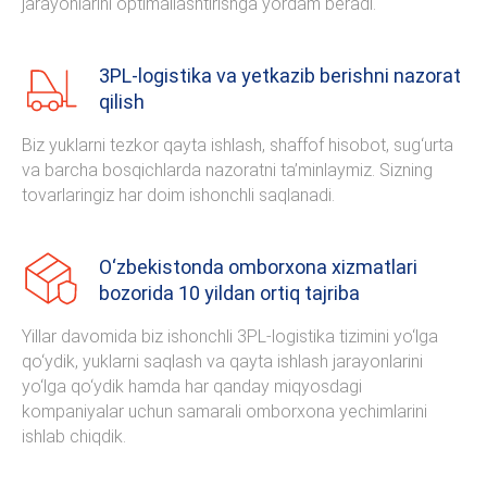
jarayonlarini optimallashtirishga yordam beradi.
3PL-logistika va yetkazib berishni nazorat
qilish
Biz yuklarni tezkor qayta ishlash, shaffof hisobot, sug‘urta
va barcha bosqichlarda nazoratni ta’minlaymiz. Sizning
tovarlaringiz har doim ishonchli saqlanadi.
O‘zbekistonda omborxona xizmatlari
bozorida 10 yildan ortiq tajriba
Yillar davomida biz ishonchli 3PL-logistika tizimini yo‘lga
qo‘ydik, yuklarni saqlash va qayta ishlash jarayonlarini
yo‘lga qo‘ydik hamda har qanday miqyosdagi
kompaniyalar uchun samarali omborxona yechimlarini
ishlab chiqdik.