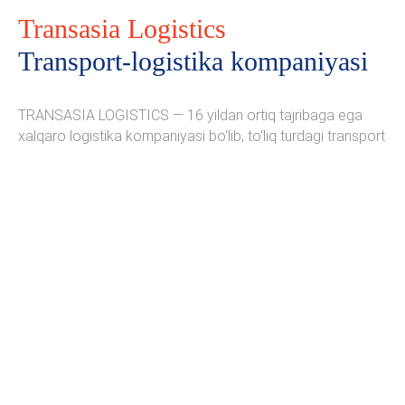
Transasia Logistics
Transport-logistika kompaniyasi
TRANSASIA LOGISTICS — 16 yildan ortiq tajribaga ega
xalqaro logistika kompaniyasi bo‘lib, to‘liq turdagi transport
xizmatlarini taqdim etadi.
Bizning 8 ta mamlakatda
joylashgan 13 ta ofisimiz
mijozlarga ishonchli va xavfsiz
yuk yetkazib berishni ta’minlash uchun uyg‘un ishlaydi.
Kompaniyaning javobgarligi 400,000 dollardan ortiq
miqdorda sug‘urtalangan bo‘lib, bu sifat va xavfsizlikka
bo‘lgan sadoqatimizni tasdiqlaydi.
Dunyo bo‘ylab 1200 dan ortiq mijoz bizga ishonadi.
Ularning orasida turli sohalardagi kompaniyalar mavjud
bo‘lib, ular bizni yuqori professionallik, aniqlik va har bir
vazifaga individual yondashuv uchun tanlaydi. Agar sizga
xavfsiz va o‘z vaqtida yetkazib berishni ta’minlay oladigan
xalqaro transport kompaniyasi kerak bo‘lsa, Transasia