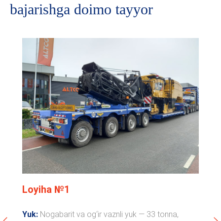
bajarishga doimo tayyor
Loyiha №1
Yuk:
Nogabarit va og‘ir vaznli yuk — 33 tonna,