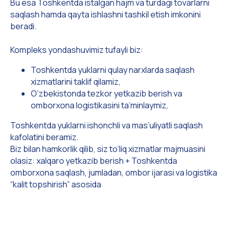
Bu esa Toshkentda istalgan hajm va turdagi tovarlarni
saqlash hamda qayta ishlashni tashkil etish imkonini
beradi.
Kompleks yondashuvimiz tufayli biz:
Toshkentda yuklarni qulay narxlarda saqlash
xizmatlarini taklif qilamiz,
O‘zbekistonda tezkor yetkazib berish va
omborxona logistikasini ta’minlaymiz,
Toshkentda yuklarni ishonchli va mas’uliyatli saqlash
kafolatini beramiz.
Biz bilan hamkorlik qilib, siz to‘liq xizmatlar majmuasini
olasiz: xalqaro yetkazib berish + Toshkentda
omborxona saqlash, jumladan, ombor ijarasi va logistika
“kalit topshirish” asosida