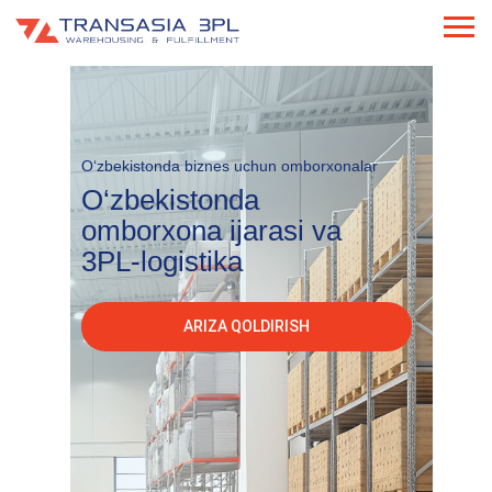
O‘zbekistonda biznes uchun omborxonalar
O‘zbekistonda
omborxona ijarasi va
3PL-logistika
ARIZA QOLDIRISH