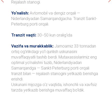
Rejalash stanogi.
Yo‘nalish:
Avtomobil va dengiz orqali —
Niderlandiyadan Samarqandgacha. Tranzit Sankt-
Peterburg porti orqali.
Tranzit vaqti:
30−50 kun oralig‘ida
Vazifa va murakkablik:
Jamoamiz 33 tonnadan
ortiq og‘irlikdagi yo‘l qurilish uskunasini
muvaffaqiyatli tashib berdi. Mutaxassislarimiz eng
optimal yo‘nalishni tuzib, Niderlandiyadan
Samarqandga — Sankt-Peterburg porti orqali
tranzit bilan — rejalash stanogini yetkazib berishga
erishdi.
Uskunani mijozga o‘z vaqtida, ishonchli va xavfsiz
tarzda yetkazib berishga muvaffaq bo‘ldik.