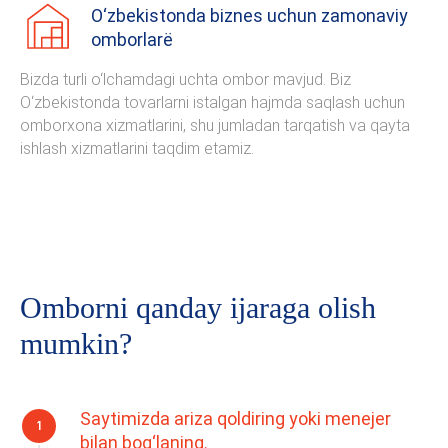
O‘zbekistonda biznes uchun zamonaviy
omborlarё
Bizda turli o‘lchamdagi uchta ombor mavjud. Biz
O‘zbekistonda tovarlarni istalgan hajmda saqlash uchun
omborxona xizmatlarini, shu jumladan tarqatish va qayta
ishlash xizmatlarini taqdim etamiz.
Omborni qanday ijaraga olish
mumkin?
Saytimizda ariza qoldiring yoki menejer
bilan bog‘laning.