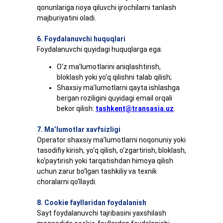
qonunlariga rioya qiluvchi ijrochilarni tanlash
majburiyatini oladi.
6. Foydalanuvchi huquqlari
Foydalanuvchi quyidagi huquqlarga ega:
O‘z ma’lumotlarini aniqlashtirish,
bloklash yoki yo‘q qilishni talab qilish;
Shaxsiy ma’lumotlarni qayta ishlashga
bergan roziligini quyidagi email orqali
bekor qilish:
tashkent@transasia.uz
.
7. Ma’lumotlar xavfsizligi
Operator shaxsiy ma’lumotlarni noqonuniy yoki
tasodifiy kirish, yo‘q qilish, o‘zgartirish, bloklash,
ko‘paytirish yoki tarqatishdan himoya qilish
uchun zarur bo‘lgan tashkiliy va texnik
choralarni qo‘llaydi.
8. Cookie fayllaridan foydalanish
Sayt foydalanuvchi tajribasini yaxshilash