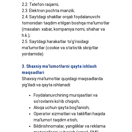
2.2. Telefon raqami;
2.3. Elektron pochta manzili;
2.4. Saytdagi shakllar orqali foydalanuvchi
tomonidan taqdim etilgan boshqa ma’lumotlar
(masalan: xabar, kompaniya nomi, shahar va
h.k.);
2.5. Saytdagi harakatlar to‘g‘risidagi
ma’lumotlar (cookie va statistik skriptlar
yordamida).
3. Shaxsiy ma’lumotlarni qayta ishlash
maqsadlari
Shaxsiy ma’lumotlar quyidagi maqsadlarda
yig‘iladi va qayta ishlanadi:
Foydalanuvchining murojaatlari va
so‘rovlarini ko‘rib chiqish;
Aloqa uchun qayta bog‘lanish;
Operator xizmatlari va takliflari haqida
ma’lumot taqdim etish;
Bildirishnomalar, yangiliklar va reklama