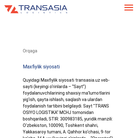
Orqaga
Maxfiylik siyosati
Quyidagi Maxfiylik siyosati transasia.uz veb-
sayti (keyingi o‘rinlarda – “Sayt”)
foydalanuvchilarining shaxsiy ma’lumotlarini
yig‘ish, qayta ishlash, saqlash va ulardan
foydalanish tartibini belgilaydi. Sayt "TRANS
OSIYO LOGISTIKA" MCHJ tomonidan
boshqariladi, STIR: 300983185, yuridik manzili:
O‘zbekiston, 100090, Toshkent shahri,
Yakkasaroy tumani, A. Qahhor ko‘chasi, 9-tor