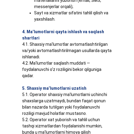
materiallarini yuborish (email, SMS,
messenjerlar orqali);
Sayt va xizmatlar sifatini tahlil qilish va
yaxshilash.
4. Ma’lumotlarni qayta ishlash va saqlash
shartlari
4.1. Shaxsiy ma’lumotlar avtomatlashtirilgan
va/yoki avtomatlashtirilmagan usullarda qayta
ishlanadi.
4.2. Ma’lumotlar saqlash muddati —
foydalanuvchi o‘z roziligini bekor qilguniga
qadar.
5. Shaxsiy ma’lumotlarni uzatish
5.1. Operator shaxsiy ma’lumotlarni uchinchi
shaxslarga uzatmaydi, bundan faqat qonun
bilan nazarda tutilgan yoki foydalanuvchi
roziligi mavjud holatlar mustasno.
5.2. Operator xat yuborish va tahlil uchun
tashqi xizmatlardan foydalanishi mumkin,
bunda u ma’lumotlarni himoya qilish