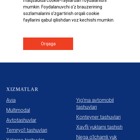
maqsadida cookie-fayllardan foydalanishi
mumkin. Foydalanuvchi o‘z brauzerining
sozlamalarini o‘zgartirish orqali cookie
fayllarini qabul qilishdan voz kechishi mumkin.
Orqaga
XIZMATLAR
УСЛУГИ
Avia
Yig‘ma avtomobil
tashuvlari
Multimodal
Konteyner tashuvlari
Avtotashuvlar
Xavfli yuklarni tashish
Temiryo‘l tashuvlari
Nega o‘lchamli yuk