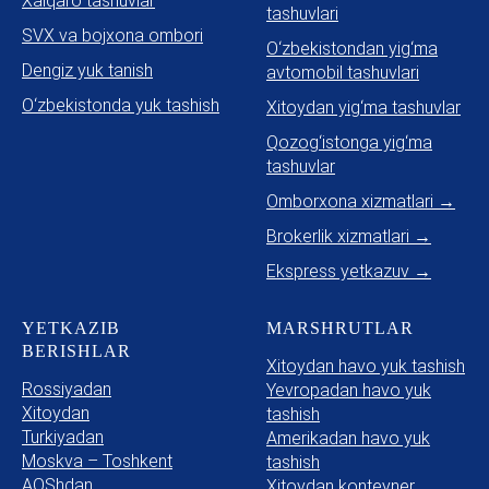
Xalqaro tashuvlar
tashuvlari
SVX va bojxona ombori
O‘zbekistondan yig‘ma
Dengiz yuk tanish
avtomobil tashuvlari
O‘zbekistonda yuk tashish
Xitoydan yig‘ma tashuvlar
Qozog‘istonga yig‘ma
tashuvlar
Omborxona xizmatlari →
Brokerlik xizmatlari →
Ekspress yetkazuv →
YETKAZIB
MARSHRUTLAR
BERISHLAR
Xitoydan havo yuk tashish
Rossiyadan
Yevropadan havo yuk
Xitoydan
tashish
Turkiyadan
Amerikadan havo yuk
Moskva – Toshkent
tashish
AQShdan
Xitoydan konteyner