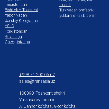
Hindistondan
tashish
Bishkek – Toshkent
Turkiyadan prefabrik
Yaponiyadan
yuklarni etkazib berish
Janubiy Koreyadan
YShO
Tojikistondan
Belarusga
Qozog‘istonga
+998 71 200 05 67
sales@transasia.uz
100090, Toshkent shahri,
Yakkasaroy tumani,
A. Qahhor ko‘chasi, 9-tor ko‘cha,