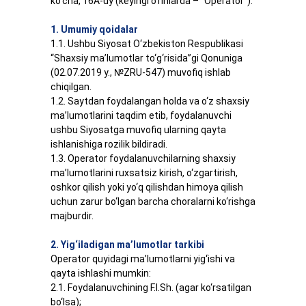
ko‘cha, 16A-uy (keyingi o‘rinlarda – “Operator”).
1. Umumiy qoidalar
1.1. Ushbu Siyosat O‘zbekiston Respublikasi
“Shaxsiy ma’lumotlar to‘g‘risida”gi Qonuniga
(02.07.2019 y., №ZRU-547) muvofiq ishlab
chiqilgan.
1.2. Saytdan foydalangan holda va o‘z shaxsiy
ma’lumotlarini taqdim etib, foydalanuvchi
ushbu Siyosatga muvofiq ularning qayta
ishlanishiga rozilik bildiradi.
1.3. Operator foydalanuvchilarning shaxsiy
ma’lumotlarini ruxsatsiz kirish, o‘zgartirish,
oshkor qilish yoki yo‘q qilishdan himoya qilish
uchun zarur bo‘lgan barcha choralarni ko‘rishga
majburdir.
2. Yig‘iladigan ma’lumotlar tarkibi
Operator quyidagi ma’lumotlarni yig‘ishi va
qayta ishlashi mumkin:
2.1. Foydalanuvchining F.I.Sh. (agar ko‘rsatilgan
bo‘lsa);